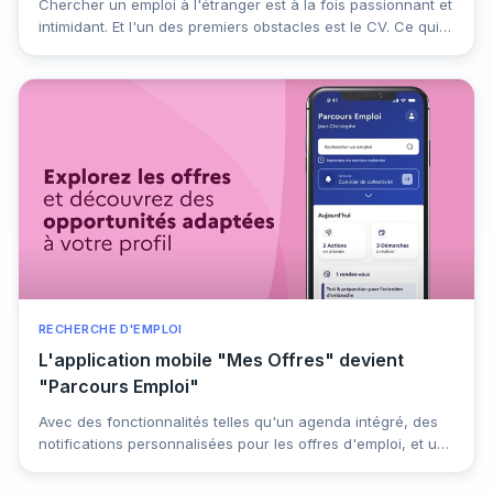
Chercher un emploi à l'étranger est à la fois passionnant et
intimidant. Et l'un des premiers obstacles est le CV. Ce qui
fonctionne dans votre pays peut ne pas fonctionner
ailleurs. Les attentes concernant ce qu'il faut inclure, la
manière de le structurer, voire le nom du document, varient
considérablement d'une région à l'autre. Préparer votre CV
pour le marché international nécessite des recherches, des
adaptations et parfois de repenser complètement la
manière dont vous présentez votre expérience
professionnelle.
RECHERCHE D'EMPLOI
L'application mobile "Mes Offres" devient
"Parcours Emploi"
Avec des fonctionnalités telles qu'un agenda intégré, des
notifications personnalisées pour les offres d'emploi, et un
suivi en temps réel des candidatures, l'application
"Parcours Emploi" se positionne comme un outil