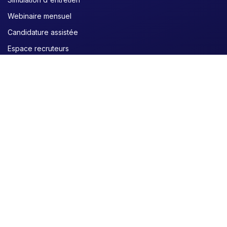
Webinaire mensuel
Candidature assistée
Espace recruteurs
Curriculum Vitae
Créer un CV
Générer un CV avec l'IA
Traduire un CV
Rédiger votre CV
Lettre de motivation
Créer une lettre de motivation avec l'IA
Rédiger une lettre de motivation
Comment rédiger une lettre de motivation