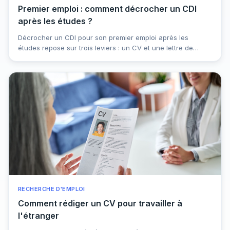
Premier emploi : comment décrocher un CDI
après les études ?
Décrocher un CDI pour son premier emploi après les
études repose sur trois leviers : un CV et une lettre de
motivation adaptés à chaque offre, une présence active
sur les bons canaux de candidature (réseau compris), et
une préparation sérieuse des entretiens. Le marché est
plus exigeant qu'il y a quelques années, mais les jeunes
diplômés qui structurent leur recherche continuent de
décrocher des postes stables. Voici comment vous y
prendre, étape par étape.
RECHERCHE D'EMPLOI
Comment rédiger un CV pour travailler à
l'étranger