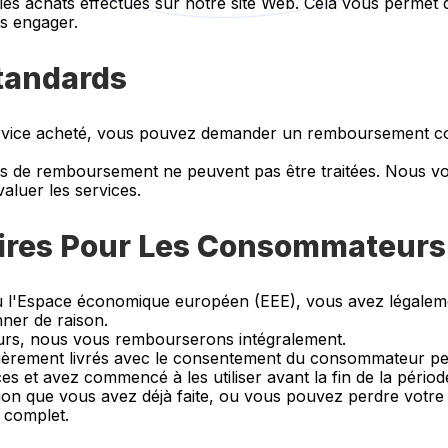
les achats effectués sur notre site Web. Cela vous permet 
s engager.
tandards
 service acheté, vous pouvez demander un remboursement co
es de remboursement ne peuvent pas être traitées. Nous v
valuer les services.
aires Pour Les Consommateurs
 l'Espace économique européen (EEE), vous avez légalement
nner de raison.
ours, nous vous rembourserons intégralement.
ntièrement livrés avec le consentement du consommateur p
 et avez commencé à les utiliser avant la fin de la périod
ation que vous avez déjà faite, ou vous pouvez perdre votr
 complet.