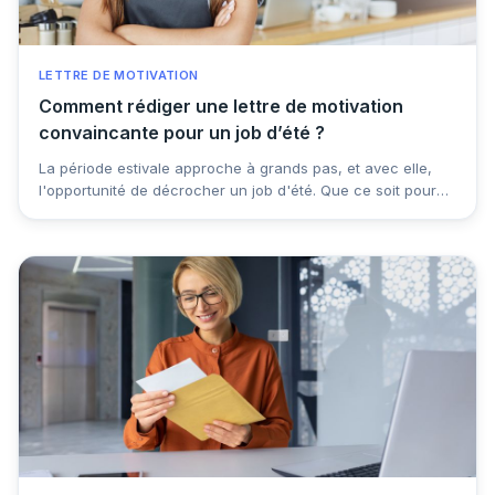
LETTRE DE MOTIVATION
Comment rédiger une lettre de motivation
convaincante pour un job d’été ?
La période estivale approche à grands pas, et avec elle,
l'opportunité de décrocher un job d'été. Que ce soit pour
acquérir de l'expérience professionnelle, gagner un peu
d'argent de poche ou simplement occuper ses vacances
de manière productive, la rédaction d'une lettre de
motivation convaincante est la première étape vers
l'obtention d’un job d’été. Dans cet article, nous vous
donnons tous les conseils pour rédiger une lettre de
motivation efficace qui vous démarquera des autres
candidats.