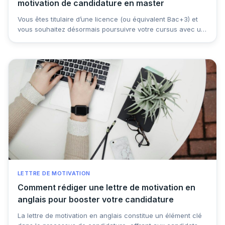
motivation de candidature en master
Vous êtes titulaire d’une licence (ou équivalent Bac+3) et
vous souhaitez désormais poursuivre votre cursus avec un
Master ? Dans ce cas, vous allez devoir constituer un
dossier de candidature complet, comprenant bien souvent
une lettre de motivation. Cette lettre, parfois négligée par
les candidats, offre pourtant une opportunité unique de
vous démarquer et de montrer au jury d’admission en
master pourquoi vous êtes le candidat idéal. Dans cet
article, découvrez nos conseils pratiques proposés par
CVenligne pour rédiger une lettre de motivation percutante,
spécifiquement adaptée à une candidature en master.
LETTRE DE MOTIVATION
Comment rédiger une lettre de motivation en
anglais pour booster votre candidature
La lettre de motivation en anglais constitue un élément clé