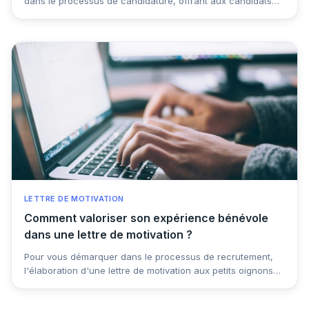
dans le processus de candidature, offrant aux candidats
l'opportunité de se démarquer et de présenter leur profil de
manière plus personnelle. Dans cet article, découvrez tous
nos conseils pour réussir votre lettre de motivation dans la
langue de Shakespeare, et donner à votre candidature
toutes les chances d’aboutir !
LETTRE DE MOTIVATION
Comment valoriser son expérience bénévole
dans une lettre de motivation ?
Pour vous démarquer dans le processus de recrutement,
l'élaboration d'une lettre de motivation aux petits oignons
est recommandée. De plus en plus, les recruteurs
accordent de l'importance aux expériences bénévoles des