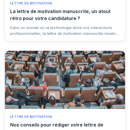
LETTRE DE MOTIVATION
La lettre de motivation manuscrite, un atout
rétro pour votre candidature ?
Dans un monde où la technologie dicte nos interactions
professionnelles, la lettre de motivation manuscrite revient
sur le devant de la scène comme un élément de
différenciation dans le processus de recrutement. Cette
pratique rétro pourrait-elle réellement faire la différence
dans nos candidatures modernes ? Cet article explore la
renaissance de la lettre manuscrite dans le monde du
recrutement.
LETTRE DE MOTIVATION
Nos conseils pour rédiger votre lettre de