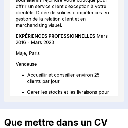
offrir un service client d’exception à votre
clientèle. Dotée de solides compétences en
gestion de la relation client et en
merchandising visuel.
EXPÉRIENCES PROFESSIONNELLES
Mars
2016 - Mars 2023
Maje, Paris
Vendeuse
Accueillir et conseiller environ 25
clients par jour
Gérer les stocks et les livraisons pour
+ de 150 références du magasin
Développer et fidéliser plus de 50
clients en 1 an
Que mettre dans un CV
Gérer le merchandising et présenter