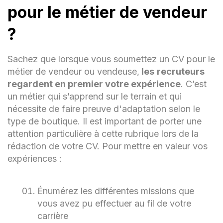
pour le métier de vendeur
les articles
Dépassement des objectifs
?
commerciaux : +5 % du chiffre
d’affaires en 1 an
Sachez que lorsque vous soumettez un CV pour le
FORMATION
métier de vendeur ou vendeuse,
les
recruteurs
regardent en premier votre expérience
. C’est
2014-2016 Lycée professionnel Notre-Dame
un métier qui s’apprend sur le terrain et qui
Ville BTS Technico-commercial :
nécessite de faire preuve d'adaptation selon le
spécialisation vente et négociation
type de boutique. Il est important de porter une
attention particulière à cette rubrique lors de la
rédaction de votre CV. Pour mettre en valeur vos
expériences :
Énumérez les différentes missions que
vous avez pu effectuer au fil de votre
carrière