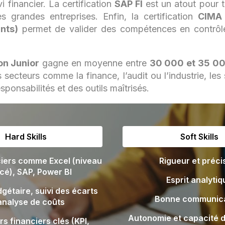
i financier. La certification
SAP FI
est un atout pour tr
s grandes entreprises. Enfin, la certification
CIMA 
nts)
permet de valider des compétences en contrôl
on Junior
gagne en moyenne entre
30 000 et 35 00
 secteurs comme la finance, l’audit ou l’industrie, les
sponsabilités et des outils maîtrisés.
Hard Skills
Soft Skills
ciers comme Excel (niveau
Rigueur et préci
cé), SAP, Power BI
Esprit analytiq
gétaire, suivi des écarts
Bonne communica
analyse de coûts
Autonomie et capacité d
rs financiers clés (KPI,