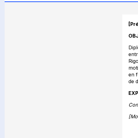
[Pr
OBJ
Dipl
ent
Rigo
moti
en 
de d
EXP
Cont
[Mo