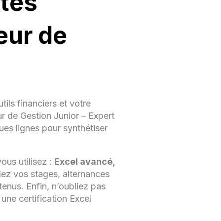
ntes
 des
eur de
/
tils financiers et votre
BI,
r de Gestion Junior – Expert
es lignes pour synthétiser
d)
ous utilisez :
Excel avancé,
llez vos stages, alternances
btenus. Enfin, n’oubliez pas
ne certification Excel