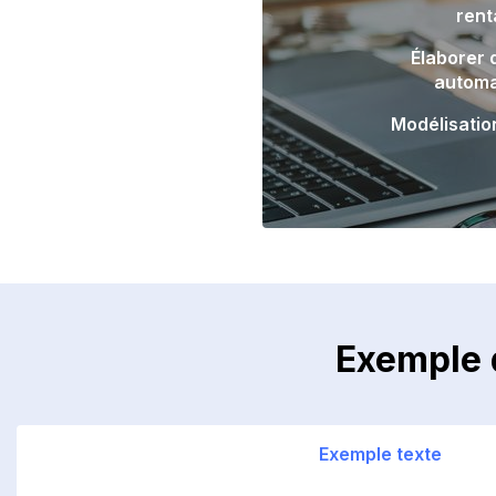
rent
Élaborer 
automa
Modélisatio
Exemple 
Exemple texte