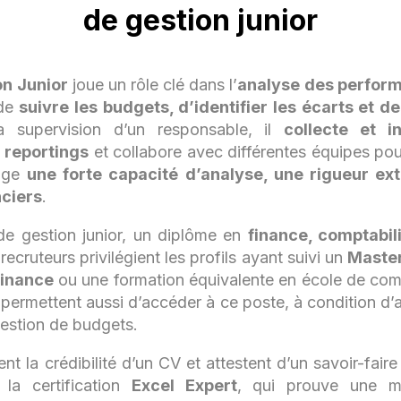
de gestion junior
on Junior
joue un rôle clé dans l’
analyse des perform
 de
suivre les budgets, d’identifier les écarts et d
a supervision d’un responsable, il
collecte et 
s
reportings
et collabore avec différentes équipes pou
xige
une forte capacité d’analyse, une rigueur ex
nciers
.
de gestion junior, un diplôme en
finance, comptabili
ecruteurs privilégient les profils ayant suivi un
Master
Finance
ou une formation équivalente en école de com
permettent aussi d’accéder à ce poste, à condition d
gestion de budgets.
ent la crédibilité d’un CV et attestent d’un savoir-fair
la certification
Excel Expert
, qui prouve une ma