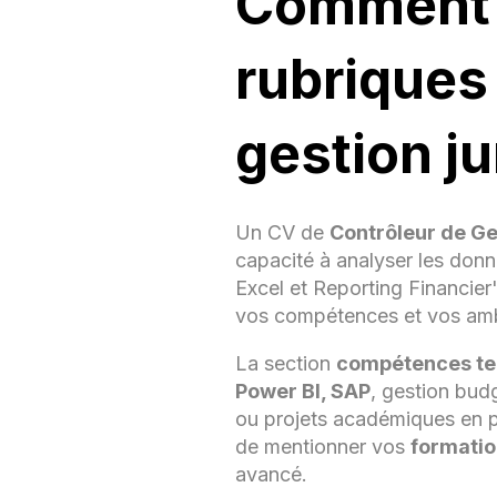
Comment r
rubriques
FO
gestion ju
Mast
Éco
Aud
Un CV de
Contrôleur de Ge
Cert
capacité à analyser les do
etc.
Excel et Reporting Financier
CO
vos compétences et vos amb
La section
compétences te
Power BI, SAP
, gestion budg
ou projets académiques en pré
de mentionner vos
formatio
avancé.