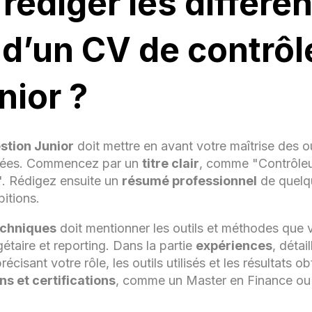
édiger les différe
Contribution aux clôtures mensuelles et annuelles.
Support à l’amélioration des processus financiers et
 d’un CV de contrôl
outils d’analyse.
RMATION
nior ?
er en Finance / Contrôle de Gestion - [Nom de l’Université 
le], [Année](Exemple : Master 2 en Contrôle de Gestion et
it, Bac+5)
stion Junior
doit mettre en avant votre maîtrise des ou
ification
(si applicable : CIMA, DSCG, Excel avancé, Power 
nnées. Commencez par un
titre clair
, comme "Contrôleu
)
". Rédigez ensuite un
résumé professionnel
de quelqu
MPÉTENCES
itions.
Analyse et reporting financier (KPI, tableaux de bor
chniques
doit mentionner les outils et méthodes que v
étaire et reporting. Dans la partie
expériences
, détai
Outils de gestion et BI : Excel (VBA, Power Query),
Power BI, SAP, ERP
cisant votre rôle, les outils utilisés et les résultats o
ns et certifications
, comme un Master en Finance ou u
Gestion budgétaire et prévisionnelle