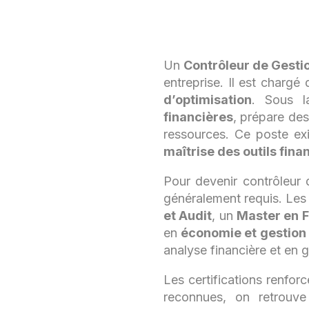
Un
Contrôleur de Gesti
entreprise. Il est chargé
d’optimisation
. Sous l
financières
, prépare de
ressources. Ce poste e
maîtrise des outils fina
Pour devenir contrôleur 
généralement requis. Les r
et Audit
, un
Master en 
en
économie et gestion
analyse financière et en 
Les certifications renforc
reconnues, on retrouve 