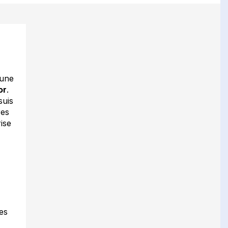
 une
or
.
suis
res
ise
des