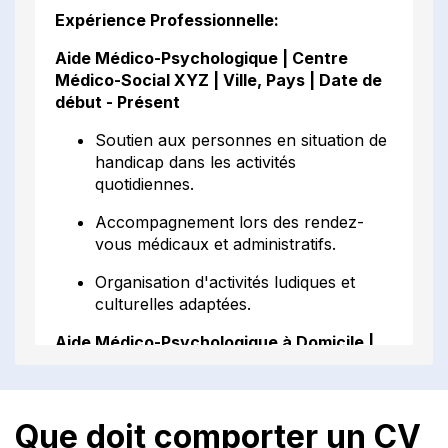
Expérience Professionnelle:
Aide Médico-Psychologique | Centre
Médico-Social XYZ | Ville, Pays | Date de
début - Présent
Soutien aux personnes en situation de
handicap dans les activités
quotidiennes.
Accompagnement lors des rendez-
vous médicaux et administratifs.
Organisation d'activités ludiques et
culturelles adaptées.
Aide Médico-Psychologique à Domicile |
Association ABC | Ville, Pays | Date de
début - Date de fin
Assistance dans les tâches
Que doit comporter un CV
domestiques et la préparation des