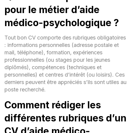
repas.
pour le métier d’aide
Accompagnement des bénéficiaires
médico-psychologique ?
lors de leurs loisirs et sorties.
Formation:
Tout bon CV comporte des rubriques obligatoires
: informations personnelles (adresse postale et
DEAES (Diplôme d'État
mail, téléphone), formation, expériences
d'Accompagnant Éducatif et Social)
| Nom de l'École | Ville, Pays | Année
professionnelles (ou stages pour les jeunes
d'obtention
diplômés), compétences (techniques et
personnelles) et centres d’intérêt (ou loisirs). Ces
Compétences:
derniers peuvent être appréciés s’ils sont utiles au
Soutien psychologique
poste recherché.
Aide aux activités quotidiennes
Comment rédiger les
Accompagnement aux rendez-vous
différentes rubriques d’un
médicaux et administratifs
CV d’aide médico-
Organisation d'activités adaptées