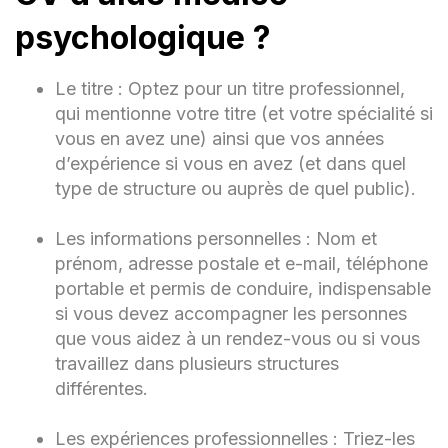
Assistance à la préparation des repas
psychologique ?
Compétences relationnelles et
empathie
Le titre : Optez pour un titre professionnel,
qui mentionne votre titre (et votre spécialité si
Adaptabilité aux besoins individuels
vous en avez une) ainsi que vos années
Travail en équipe
d’expérience si vous en avez (et dans quel
type de structure ou auprès de quel public).
Langues:
[Langues et niveau de compétence, le
Les informations personnelles : Nom et
cas échéant]
prénom, adresse postale et e-mail, téléphone
portable et permis de conduire, indispensable
Centres d'Intérêt:
si vous devez accompagner les personnes
Lecture, activités artistiques,
que vous aidez à un rendez-vous ou si vous
participation à des événements
travaillez dans plusieurs structures
communautaires.
différentes.
Les expériences professionnelles : Triez-les