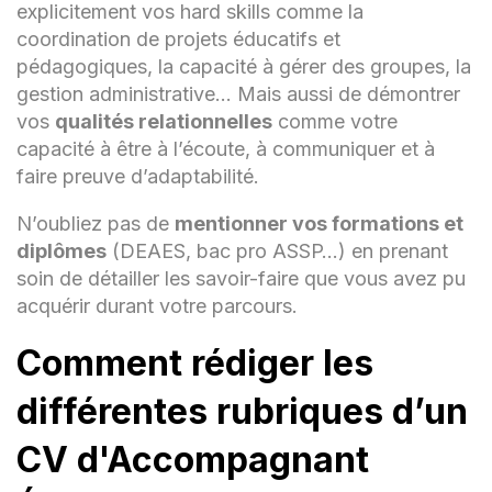
explicitement vos hard skills comme la
Collaboration avec le personnel
coordination de projets éducatifs et
soignant pour assurer une approche
pédagogiques, la capacité à gérer des groupes, la
holistique des besoins des résidents.
gestion administrative… Mais aussi de démontrer
Rapports réguliers sur l'évolution des
vos
qualités relationnelles
comme votre
résidents aux équipes de soins.
capacité à être à l’écoute, à communiquer et à
faire preuve d’adaptabilité.
Formation
N’oubliez pas de
mentionner vos formations et
Académique
diplômes
(DEAES, bac pro ASSP…) en prenant
soin de détailler les savoir-faire que vous avez pu
acquérir durant votre parcours.
Diplôme d'État d'Accompagnant Éducatif
et Social (DEAES) - École de Formation
Comment rédiger les
Sociale, Ville, Année d'obtention
différentes rubriques d’un
Compétences
CV d'Accompagnant
Techniques