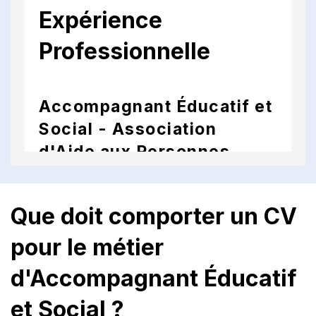
Expérience
Professionnelle
Accompagnant Éducatif et
Social - Association
d'Aide aux Personnes
Handicapées XYZ, Ville,
Mois Année - Présent
Que doit comporter un CV
Accompagnement individuel de
pour le métier
personnes en situation de handicap
dans leur vie quotidienne.
d'Accompagnant Éducatif
Élaboration et mise en œuvre de
projets personnalisés en collaboration
et Social ?
avec les équipes pluridisciplinaires.