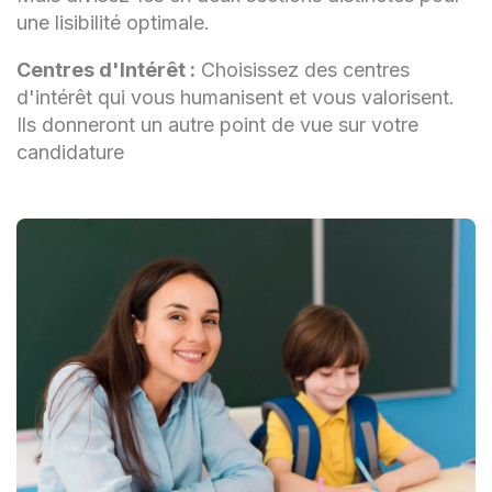
une lisibilité optimale.
Écoute active et bienveillance
Centres d'Intérêt :
Choisissez des centres
Respect des droits et de la dignité des
d'intérêt qui vous humanisent et vous valorisent.
bénéficiaires
Ils donneront un autre point de vue sur votre
candidature
Gestion des situations d'urgence
Formation continue pour rester à jour
sur les pratiques et les évolutions du
secteur social
Sens de l'organisation et de la
planification