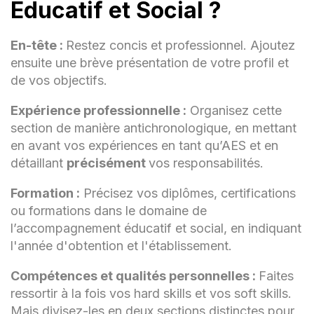
Éducatif et Social ?
Accompagnement individualisé
En-tête :
Restez concis et professionnel. Ajoutez
Planification et mise en œuvre de
ensuite une brève présentation de votre profil et
projets éducatifs
de vos objectifs.
Communication empathique
Expérience professionnelle :
Organisez cette
section de manière antichronologique, en mettant
Observation et analyse des besoins
en avant vos expériences en tant qu’AES et en
Collaboration avec les équipes
détaillant
précisément
vos responsabilités.
pluridisciplinaires
Formation :
Précisez vos diplômes, certifications
Promotion de l'autonomie
ou formations dans le domaine de
Rapports d'observation et de suivi
l’accompagnement éducatif et social, en indiquant
l'année d'obtention et l'établissement.
Compétences
Compétences et qualités personnelles :
Faites
Complémentaires
ressortir à la fois vos hard skills et vos soft skills.
Mais divisez-les en deux sections distinctes pour