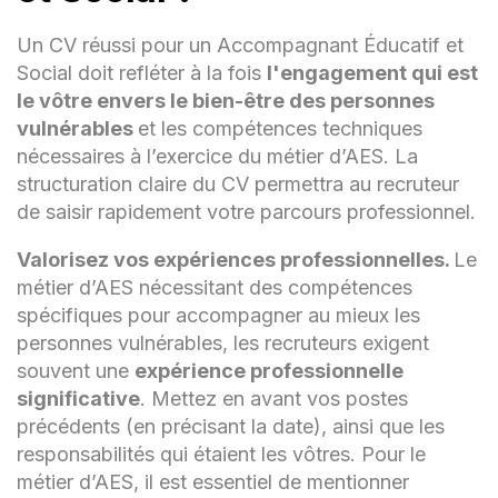
Soutien dans les activités domestiques,
Un CV réussi pour un Accompagnant Éducatif et
sociales et éducatives pour favoriser
Social doit refléter à la fois
l'engagement qui est
l'autonomie.
le vôtre envers le bien-être des personnes
vulnérables
et les compétences techniques
Observation des évolutions et
nécessaires à l’exercice du métier d’AES. La
ajustements continus des plans
d'accompagnement.
structuration claire du CV permettra au recruteur
de saisir rapidement votre parcours professionnel.
Stage d'Accompagnant
Valorisez vos expériences professionnelles.
Le
Éducatif et Social - Maison
métier d’AES nécessitant des compétences
de Retraite ABC, Ville,
spécifiques pour accompagner au mieux les
Mois Année - Mois Année
personnes vulnérables, les recruteurs exigent
souvent une
expérience professionnelle
Participation à la prise en charge des
significative
. Mettez en avant vos postes
résidents en perte d'autonomie.
précédents (en précisant la date), ainsi que les
Organisation d'activités stimulantes et
responsabilités qui étaient les vôtres. Pour le
adaptées aux besoins des résidents.
métier d’AES, il est essentiel de mentionner