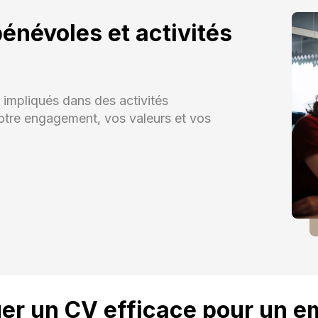
énévoles et activités
impliqués dans des activités
otre engagement, vos valeurs et vos
r un CV efficace pour un e