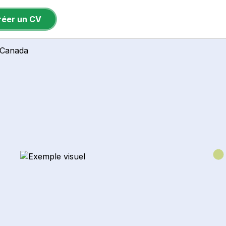
réer un CV
u Canada