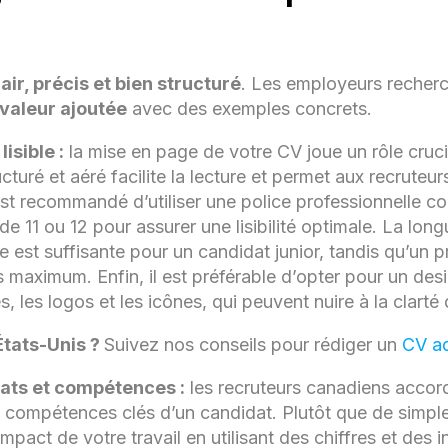
lair, précis et bien structuré
. Les employeurs recher
 valeur ajoutée
avec des exemples concrets.
isible :
la mise en page de votre CV joue un rôle cruci
cturé et aéré facilite la lecture et permet aux recrute
 est recommandé d’utiliser une police professionnelle c
e 11 ou 12 pour assurer une lisibilité optimale. La lon
e est suffisante pour un candidat junior, tandis qu’un 
s maximum. Enfin, il est préférable d’opter pour un des
es, les logos et les icônes, qui peuvent nuire à la clart
États-Unis ?
Suivez nos conseils pour rédiger un
CV ad
tats et compétences :
les recruteurs canadiens accor
x compétences clés d’un candidat. Plutôt que de simplem
mpact de votre travail en utilisant des chiffres et des i