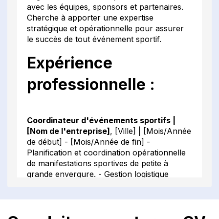
avec les équipes, sponsors et partenaires.
Cherche à apporter une expertise
stratégique et opérationnelle pour assurer
le succès de tout événement sportif.
Expérience
professionnelle :
Coordinateur d'événements sportifs |
[Nom de l'entreprise]
, [Ville] | [Mois/Année
de début] - [Mois/Année de fin] -
Planification et coordination opérationnelle
de manifestations sportives de petite à
grande envergure. - Gestion logistique
complète, y compris l'accueil des
participants, la coordination des installations
et la résolution de problèmes en temps réel.
- Négociation de contrats avec les