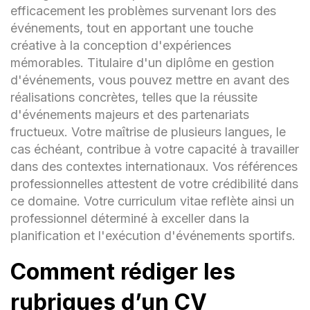
Compétences :
efficacement les problèmes survenant lors des
événements, tout en apportant une touche
créative à la conception d'expériences
mémorables. Titulaire d'un diplôme en gestion
- Planification stratégique d'événements
d'événements, vous pouvez mettre en avant des
sportifs. - Gestion logistique et coordination
opérationnelle. - Négociation de contrats et
réalisations concrètes, telles que la réussite
partenariats. - Communication efficace avec
d'événements majeurs et des partenariats
les équipes, sponsors et fournisseurs. -
fructueux. Votre maîtrise de plusieurs langues, le
Créativité dans la conception d'expériences
cas échéant, contribue à votre capacité à travailler
événementielles mémorables. -
dans des contextes internationaux. Vos références
Connaissance approfondie des
professionnelles attestent de votre crédibilité dans
réglementations sportives.
ce domaine. Votre curriculum vitae reflète ainsi un
Langues :
professionnel déterminé à exceller dans la
planification et l'exécution d'événements sportifs.
Comment rédiger les
- [Langues parlées et niveau]
rubriques d’un CV
Références :