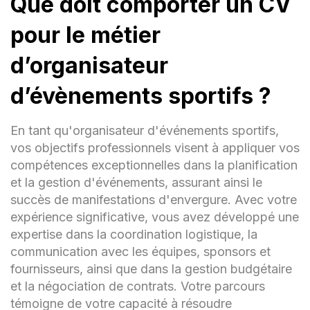
Que doit comporter un CV
fournisseurs, sponsors et partenaires.
pour le métier
Responsable de la logistique
d'événements | [Nom de l'entreprise]
d’organisateur
[Ville] | [Mois/Année de début] -
[Mois/Année de fin] - Coordination de la
d’évènements sportifs ?
logistique pour des événements sportifs
internationaux. - Gestion efficace des
En tant qu'organisateur d'événements sportifs,
équipes de volontaires et communication
avec les parties prenantes clés. - Mise en
vos objectifs professionnels visent à appliquer vos
œuvre de solutions créatives pour
compétences exceptionnelles dans la planification
améliorer l'expérience des participants.
et la gestion d'événements, assurant ainsi le
succès de manifestations d'envergure. Avec votre
Formation :
expérience significative, vous avez développé une
expertise dans la coordination logistique, la
communication avec les équipes, sponsors et
Master en Gestion d'Événements | [Nom de
fournisseurs, ainsi que dans la gestion budgétaire
l'université], [Ville] | [Mois/Année de début]
et la négociation de contrats. Votre parcours
- [Mois/Année de fin]
témoigne de votre capacité à résoudre