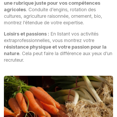
une rubrique juste pour vos compétences
Commercialisation des produits
agricoles
. Conduite d’engins, rotation des
agricoles
cultures, agriculture raisonnée, ornement, bio,
Connaissance des variétés de légumes
montrez l’étendue de votre expertise.
et de leurs exigences
Loisirs et passions :
En listant vos activités
Irrigation et gestion de l'eau
extraprofessionnelles, vous montrez votre
résistance physique et votre passion pour la
Respect des normes de sécurité
nature
. Cela peut faire la différence aux yeux d’un
agricole
recruteur.