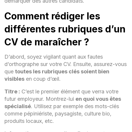
démarquer des autres candidats.
efficace.
Maintenance préventive des
Comment rédiger les
équipements agricoles et gestion des
stocks de semences et de fertilisants.
différentes rubriques d’un
Assistant Maraîcher -
CV de maraîcher ?
Ferme Familiale ABC,
Ville, Mois Année - Mois
D’abord, soyez vigilant quant aux fautes
d’orthographe sur votre CV. Ensuite, assurez-vous
Année
que
toutes les rubriques clés soient bien
visibles
en coup d’œil.
Participation active aux activités
quotidiennes de la ferme, y compris la
Titre :
C’est le premier élément que verra votre
préparation du sol, la transplantation
et la récolte.
futur employeur. Montrez-lui
en quoi vous êtes
spécialisé
. Utilisez par exemple des mots-clés
Entretien des équipements agricoles et
comme pépiniériste, paysagiste, culture bio,
réparation des structures de serre.
produits locaux, etc.
Assistance dans la commercialisation