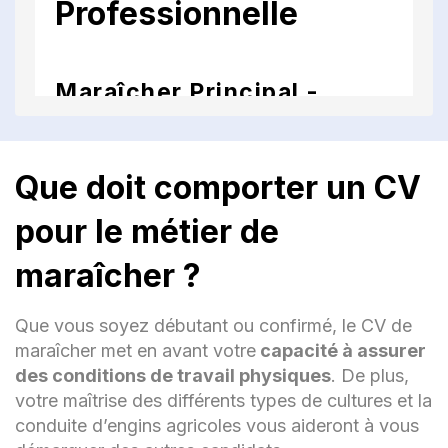
Professionnelle
Maraîcher Principal -
Ferme Bio XYZ, Ville, Mois
Année - Présent
Que doit comporter un CV
Planification, gestion et supervision des
activités agricoles, y compris la
pour le métier de
préparation du sol, la plantation,
l'irrigation et la récolte.
maraîcher ?
Application de pratiques agricoles
Que vous soyez débutant ou confirmé, le CV de
durables pour minimiser l'impact
environnemental.
maraîcher met en avant votre
capacité à assurer
des conditions de travail physiques
. De plus,
Collaboration avec des chefs locaux et
votre maîtrise des différents types de cultures et la
des marchés fermiers pour
conduite d’engins agricoles vous aideront à vous
commercialiser les produits de manière