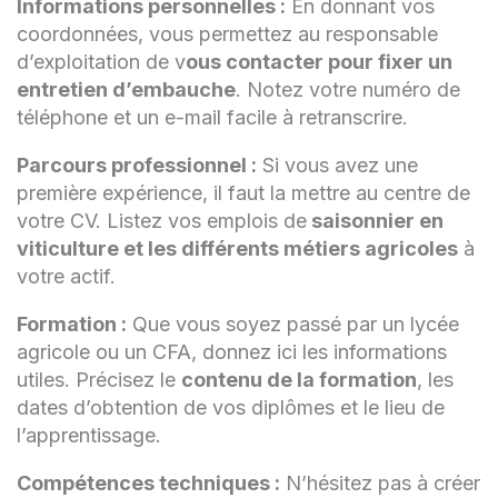
Informations personnelles :
des produits sur les marchés locaux.
En donnant vos
coordonnées, vous permettez au responsable
Formation Agricole
d’exploitation de v
ous contacter pour fixer un
entretien d’embauche
. Notez votre numéro de
téléphone et un e-mail facile à retranscrire.
Certificat en Horticulture et Agriculture
Parcours professionnel :
Si vous avez une
Biologique - Institut Agricole Local, Ville,
Année d'obtention
première expérience, il faut la mettre au centre de
votre CV. Listez vos emplois de
saisonnier en
Compétences
viticulture et les différents métiers agricoles
à
votre actif.
Formation :
Que vous soyez passé par un lycée
Gestion des cultures et planification
des rotations
agricole ou un CFA, donnez ici les informations
utiles. Précisez le
contenu de la formation
, les
Pratiques agricoles durables et
dates d’obtention de vos diplômes et le lieu de
biologiques
l’apprentissage.
Maintenance des équipements
Compétences techniques :
N’hésitez pas à créer
agricoles