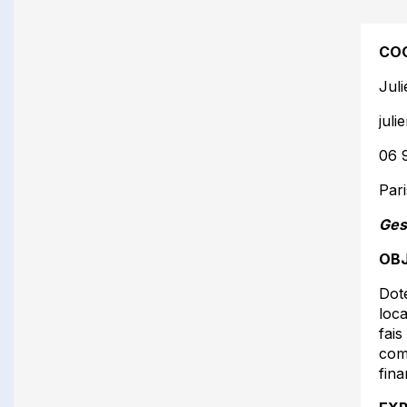
CO
Juli
jul
06 
Pari
Ges
OBJ
Doté
loca
fais
com
fina