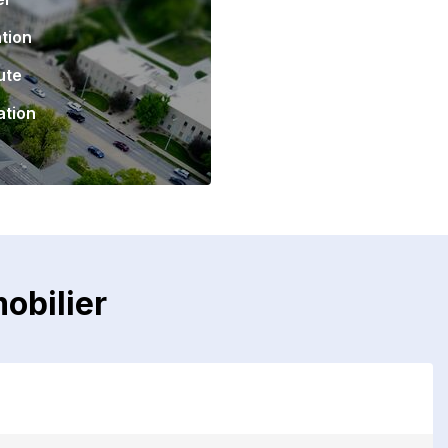
tion
ute
ation
obilier