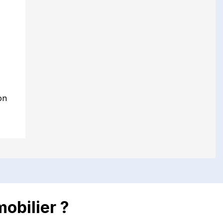
on
obilier ?