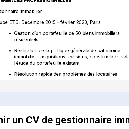
ÉRIENCES PROFESSIONNELLES
ionnaire immobilier
upe ETS, Décembre 2015 - février 2023, Paris
Gestion d’un portefeuille de 50 biens immobiliers
résidentiels
Réalisation de la politique générale de patrimoine
immobilier : acquisitions, cessions, constructions sel
l’étude du portefeuille existant
Résolution rapide des problèmes des locataires
RMATION
er en gestion immobilière, obtenu en juin 2015
e XY, Paris
nir un CV de gestionnaire imm
MPÉTENCES
Négociation