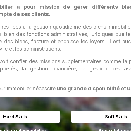
bilier a pour mission de gérer différents bie
mpte de ses clients.
âches liées à la gestion quotidienne des biens immobili
ssi bien des fonctions administratives, juridiques que 
te des biens, facture et encaisse les loyers. Il est au
vile et les administrations.
 voit confier des missions supplémentaires comme la p
riétés, la gestion financière, la gestion des a
ur immobilier nécessite
une grande disponibilité et un
Hard Skills
Soft Skills
e du droit immobilier
Bon relationn