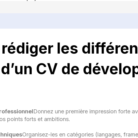
Conception et optimisation de bases de données.
Implémentation de fonctionnalités interactives et tes
performances.
Réalisation de tests unitaires et correction des erreur
édiger les différe
RMATION
 d’un CV de dévelo
lôme en Développement Web / Informatique - [Nom de
iversité / École], [Année](Exemple : Licence en Informatiqu
+3 ou Master en Développement Web, Bac+5)
ification
(si applicable : OpenClassrooms, FreeCodeCamp,
my, etc.)
MPÉTENCES
rofessionnel
Donnez une première impression forte ave
s points forts et ambitions.
Langages de programmation
: HTML, CSS, JavaSc
(ES6+), TypeScript, PHP, Python
hniques
Organisez-les en catégories (langages, frame
Frameworks et bibliothèques
: React.js, Angular,