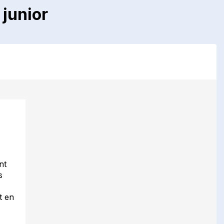
junior
nt
s
t en