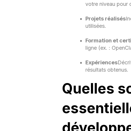
votre niveau pour
Projets réalisés
In
utilisées.
Formation et cert
ligne (ex. : Open
Expériences
Décri
résultats obtenus.
LA
Quelles s
essentiell
CEN
développe