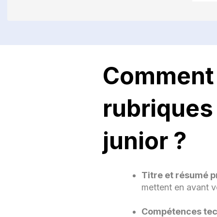
Comment r
FO
rubriques
Dip
l’Un
Bac
junior ?
Cert
Ude
CO
Titre et résumé p
mettent en avant vo
Compétences tec