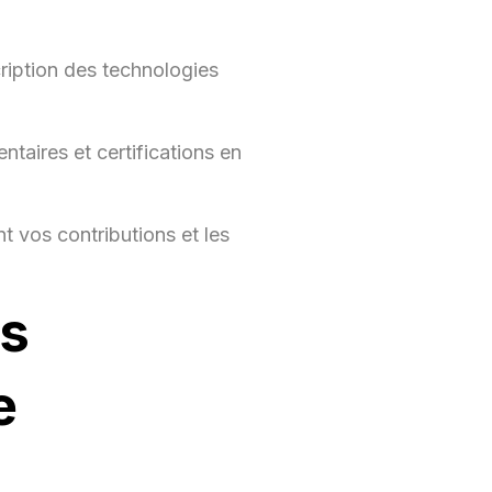
,
cription des technologies
ul
taires et certifications en
l,
t vos contributions et les
es
e