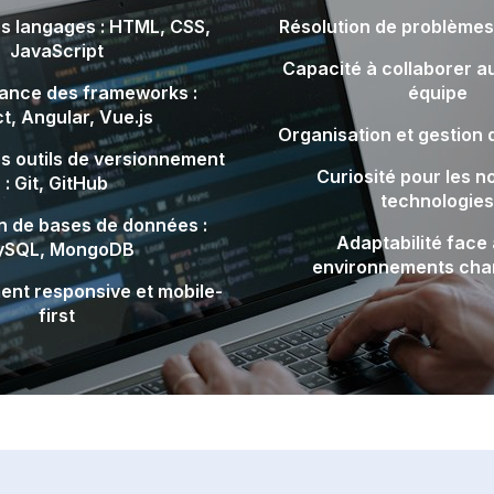
es langages : HTML, CSS,
Résolution de problèmes
JavaScript
Capacité à collaborer a
ance des frameworks :
équipe
t, Angular, Vue.js
Organisation et gestion d
des outils de versionnement
Curiosité pour les n
: Git, GitHub
technologies
n de bases de données :
Adaptabilité face
ySQL, MongoDB
environnements cha
nt responsive et mobile-
first