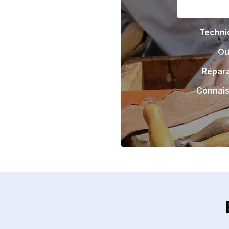
Techni
Ou
Répara
Connais