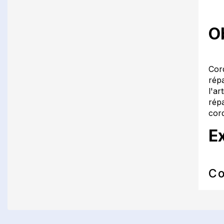
O
Cor
rép
l'a
répa
cor
E
Co
Atel
fin