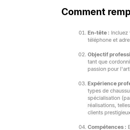
Comment rempli
En-tête :
Incluez
téléphone et adre
Objectif professi
É
tant que cordonni
passion pour l'art
Cer
Expérience profe
Ann
types de chaussur
spécialisation (p
L
réalisations, tel
clients prestigieux
Compétences :
E