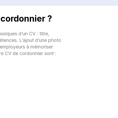
e
 cordonnier ?
 de
ssiques d’un CV : titre,
étences. L’ajout d’une photo
es employeurs à mémoriser
re CV de cordonnier sont :
tion