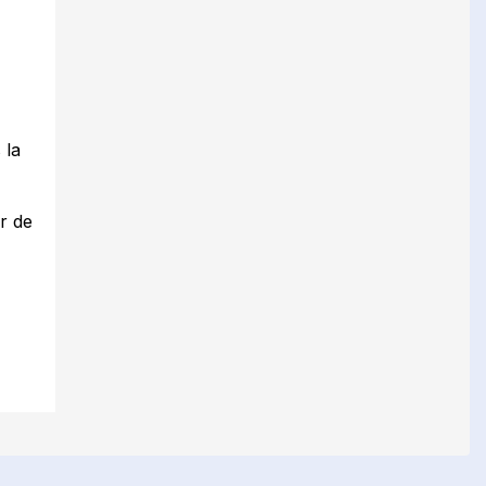
 la
er de
de