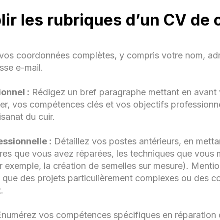
Connaissance approfondie des matériaux et des
r les rubriques d’un CV de 
techniques de cuir
Service à la clientèle exceptionnel
 vos coordonnées complètes, y compris votre nom, ad
Gestion de l'inventaire des fournitures et des outils
sse e-mail.
Précision et minutie dans le travail artisanal
onnel :
Rédigez un bref paragraphe mettant en avant 
ducation
er, vos compétences clés et vos objectifs professionn
isanat du cuir.
tificat en Cordonnerie
École de Cordonnerie Locale, Ville,
ssionnelle :
Détaillez vos postes antérieurs, en mettan
ée
es que vous avez réparées, les techniques que vous ma
ar exemple, la création de semelles sur mesure). Ment
angues
les que des projets particulièrement complexes ou des c
.
[Langue(s) parlée(s)]
numérez vos compétences spécifiques en réparation 