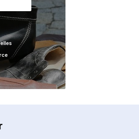
elles
rce
r