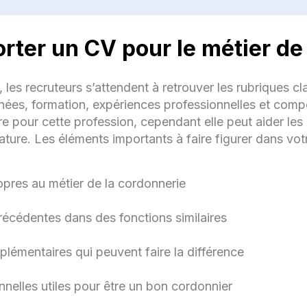
Réparation experte de chaussures pour une clientèl
diversifiée.
rter un CV pour le métier de
Création de semelles sur mesure et personnalisation
chaussures haut de gamme.
les recruteurs s’attendent à retrouver les rubriques cla
prenti Cordonnier
ées, formation, expériences professionnelles et comp
ire pour cette profession, cependant elle peut aider l
onnerie du Quartier, Ville, Date de début - Date de fin
ature. Les éléments importants à faire figurer dans vot
Formation approfondie sur les techniques de répara
de chaussures traditionnelles.
opres au métier de la cordonnerie
Assistance dans la gestion quotidienne de l'atelier.
récédentes dans des fonctions similaires
ompétences
plémentaires qui peuvent faire la différence
Réparation de chaussures
nnelles utiles pour être un bon cordonnier
Création de semelles sur mesure