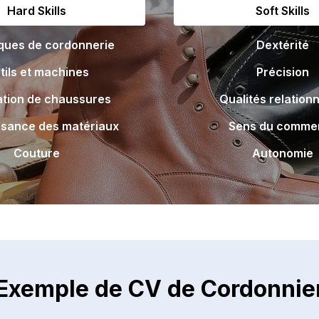
Hard Skills
Soft Skills
ques de cordonnerie
Dextérité
tils et machines
Précision
tion de chaussures
Qualités relationn
sance des matériaux
Sens du comme
Couture
Autonomie
Exemple de CV de Cordonnie