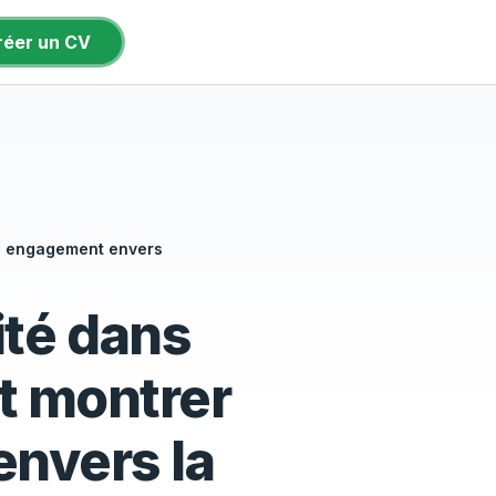
réer un CV
re engagement envers
lité dans
t montrer
nvers la