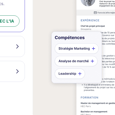
cs.
C L'IA